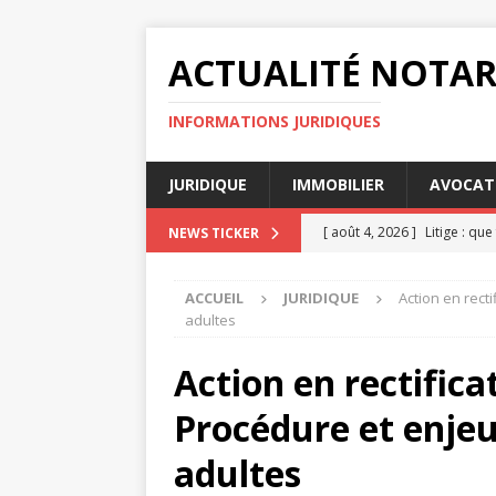
ACTUALITÉ NOTAR
INFORMATIONS JURIDIQUES
JURIDIQUE
IMMOBILIER
AVOCAT
[ août 4, 2026 ]
Litige : qu
NEWS TICKER
[ août 3, 2026 ]
Avocat droi
ACCUEIL
JURIDIQUE
Action en recti
consulter
DIVORCE
adultes
[ août 3, 2026 ]
Indemnisati
Action en rectificat
[ juillet 31, 2026 ]
Comment 
Procédure et enjeu
travail
ENTREPRISE
[ août 8, 2026 ]
Tribunal de
adultes
JURIDIQUE