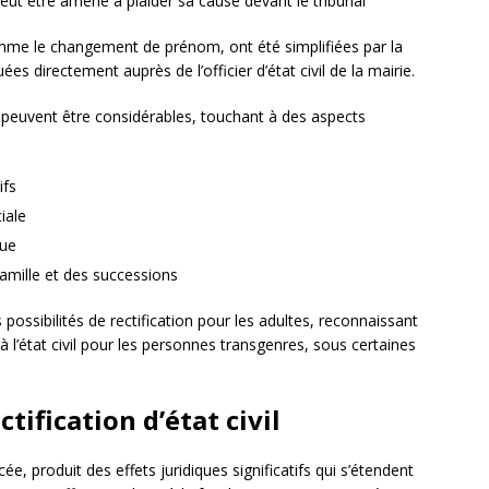
ut être amené à plaider sa cause devant le tribunal
 comme le changement de prénom, ont été simplifiées par la
es directement auprès de l’officier d’état civil de la mairie.
e peuvent être considérables, touchant à des aspects
ifs
iale
cue
famille et des successions
possibilités de rectification pour les adultes, reconnaissant
à l’état civil pour les personnes transgenres, sous certaines
ctification d’état civil
ncée, produit des effets juridiques significatifs qui s’étendent