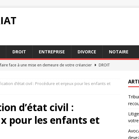
IAT
DROIT
ENTREPRISE
DIVORCE
NOTAIRE
e faire face à une mise en demeure de votre créancier
DROIT
t de la famille Versailles : ce que vous devez savoir avant de
ART
fication d’état civil : Procédure et enjeux pour les enfants et
Tribu
on forfaitaire : aspects légaux à connaître en 2026
DROIT
ion d’état civil :
recou
rédiger une clause de non-concurrence dans un contrat de
Litig
x pour les enfants et
votre
 commerce ou tribunal judiciaire : quel recours choisir
Avoca
devez