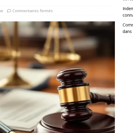
Indem
ue
Commentaires fermés
conna
Comm
dans 