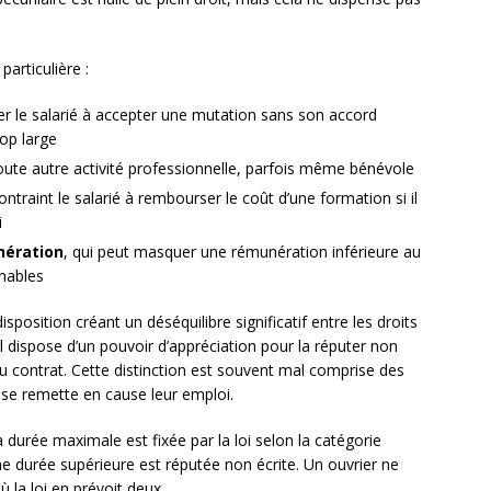
articulière :
ger le salarié à accepter une mutation sans son accord
rop large
 toute autre activité professionnelle, parfois même bénévole
contraint le salarié à rembourser le coût d’une formation si il
i
unération
, qui peut masquer une rémunération inférieure au
gnables
position créant un déséquilibre significatif entre les droits
l dispose d’un pouvoir d’appréciation pour la réputer non
du contrat. Cette distinction est souvent mal comprise des
use remette en cause leur emploi.
a durée maximale est fixée par la loi selon la catégorie
ne durée supérieure est réputée non écrite. Un ouvrier ne
ù la loi en prévoit deux.