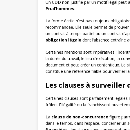
Un CDD non justifié par un motif légal peut ai
Prud’hommes
.
La forme écrite n’est pas toujours obligatoir
recommandée. Elle seule permet de prouver
un contrat à temps partiel ou un contrat d’ap
obligation légale
dont l’absence entraîne 
Certaines mentions sont impératives : l’identi
la durée du travail, le lieu d’exécution, la conv
document et peut créer un contentieux. Le s
constitue une référence fiable pour vérifier l
Les clauses à surveiller 
Certaines clauses sont parfaitement légales 
frôlent l’illégalité ou la franchissent ouvertem
La
clause de non-concurrence
figure parmi
dans le temps, dans l’espace, concerner un se
financière
. Une clause sans compensation pé