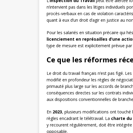
L’
Inspection du Travail
peut être alertée lo
n’intervient pas dans les litiges individuels p
procès-verbaux en cas de violation caractéris
quant à eux d’un droit d’agir en justice au no
Pour les salariés en situation précaire qui hési
licenciement en représailles d’une actio
type de mesure est explicitement prévue par l
Ce que les réformes ré
Le droit du travail français n’est pas figé. 
modifié en profondeur les règles de négociat
primauté plus large sur les accords de branc
conséquences directes sur les contrats indiv
aux dispositions conventionnelles de branche
En
2023
, plusieurs modifications ont touché l
règles encadrant le télétravail. La
charte du 
y recourent régulièrement, doit être intégrée
opposable.