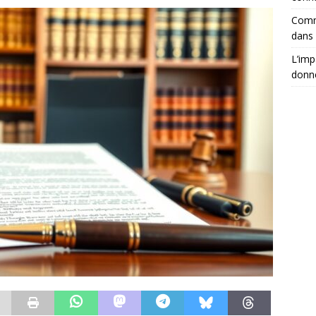
Comm
dans 
L’imp
donné