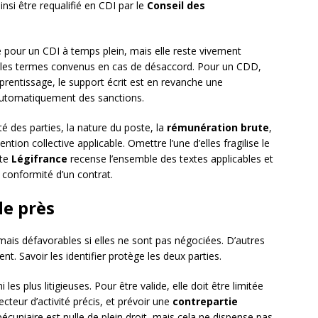
nsi être requalifié en CDI par le
Conseil des
e pour un CDI à temps plein, mais elle reste vivement
 les termes convenus en cas de désaccord. Pour un CDD,
prentissage, le support écrit est en revanche une
automatiquement des sanctions.
té des parties, la nature du poste, la
rémunération brute
,
ention collective applicable. Omettre l’une d’elles fragilise le
ite
Légifrance
recense l’ensemble des textes applicables et
a conformité d’un contrat.
de près
mais défavorables si elles ne sont pas négociées. D’autres
ent. Savoir les identifier protège les deux parties.
 les plus litigieuses. Pour être valide, elle doit être limitée
cteur d’activité précis, et prévoir une
contrepartie
cuniaire est nulle de plein droit, mais cela ne dispense pas