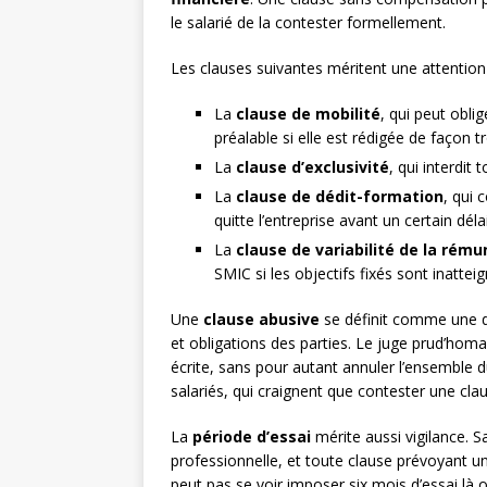
le salarié de la contester formellement.
Les clauses suivantes méritent une attention p
La
clause de mobilité
, qui peut obli
préalable si elle est rédigée de façon t
La
clause d’exclusivité
, qui interdit
La
clause de dédit-formation
, qui 
quitte l’entreprise avant un certain déla
La
clause de variabilité de la rém
SMIC si les objectifs fixés sont inattei
Une
clause abusive
se définit comme une dis
et obligations des parties. Le juge prud’homa
écrite, sans pour autant annuler l’ensemble 
salariés, qui craignent que contester une cla
La
période d’essai
mérite aussi vigilance. S
professionnelle, et toute clause prévoyant u
peut pas se voir imposer six mois d’essai là o