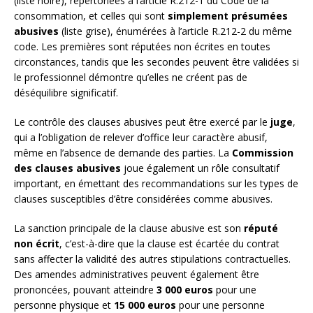
(liste noire), répertoriées à l’article R.212-1 du Code de la
consommation, et celles qui sont
simplement présumées
abusives
(liste grise), énumérées à l’article R.212-2 du même
code. Les premières sont réputées non écrites en toutes
circonstances, tandis que les secondes peuvent être validées si
le professionnel démontre qu’elles ne créent pas de
déséquilibre significatif.
Le contrôle des clauses abusives peut être exercé par le
juge
,
qui a l’obligation de relever d’office leur caractère abusif,
même en l’absence de demande des parties. La
Commission
des clauses abusives
joue également un rôle consultatif
important, en émettant des recommandations sur les types de
clauses susceptibles d’être considérées comme abusives.
La sanction principale de la clause abusive est son
réputé
non écrit
, c’est-à-dire que la clause est écartée du contrat
sans affecter la validité des autres stipulations contractuelles.
Des amendes administratives peuvent également être
prononcées, pouvant atteindre
3 000 euros
pour une
personne physique et
15 000 euros
pour une personne