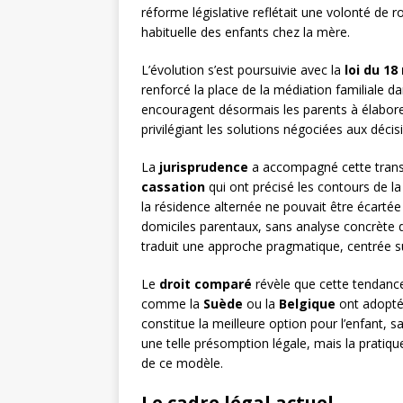
réforme législative reflétait une volonté de 
habituelle des enfants chez la mère.
L’évolution s’est poursuivie avec la
loi du 1
renforcé la place de la médiation familiale d
encouragent désormais les parents à élabore
privilégiant les solutions négociées aux déci
La
jurisprudence
a accompagné cette transf
cassation
qui ont précisé les contours de la
la résidence alternée ne pouvait être écartée
domiciles parentaux, sans analyse concrète de 
traduit une approche pragmatique, centrée sur
Le
droit comparé
révèle que cette tendance
comme la
Suède
ou la
Belgique
ont adopté 
constitue la meilleure option pour l’enfant, s
une telle présomption légale, mais la pratiqu
de ce modèle.
Le cadre légal actuel