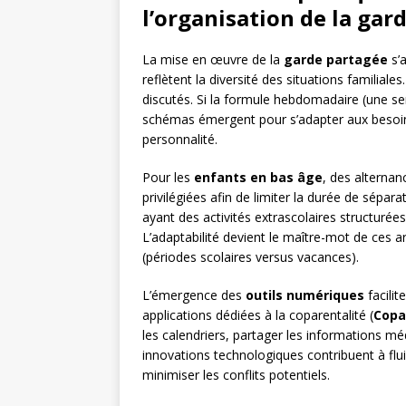
l’organisation de la gar
La mise en œuvre de la
garde partagée
s’
reflètent la diversité des situations familiale
discutés. Si la formule hebdomadaire (une s
schémas émergent pour s’adapter aux besoins
personnalité.
Pour les
enfants en bas âge
, des alternan
privilégiées afin de limiter la durée de sépar
ayant des activités extrascolaires structurées
L’adaptabilité devient le maître-mot de ces 
(périodes scolaires versus vacances).
L’émergence des
outils numériques
facilit
applications dédiées à la coparentalité (
Copa
les calendriers, partager les informations méd
innovations technologiques contribuent à flu
minimiser les conflits potentiels.