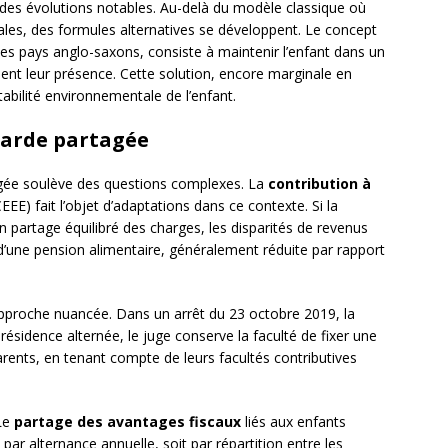
es évolutions notables. Au-delà du modèle classique où
tales, des formules alternatives se développent. Le concept
 des pays anglo-saxons, consiste à maintenir l’enfant dans un
nent leur présence. Cette solution, encore marginale en
tabilité environnementale de l’enfant.
 garde partagée
gée soulève des questions complexes. La
contribution à
EEE) fait l’objet d’adaptations dans ce contexte. Si la
partage équilibré des charges, les disparités de revenus
 d’une pension alimentaire, généralement réduite par rapport
proche nuancée. Dans un arrêt du 23 octobre 2019, la
ésidence alternée, le juge conserve la faculté de fixer une
arents, en tenant compte de leurs facultés contributives
 Le
partage des avantages fiscaux
liés aux enfants
par alternance annuelle, soit par répartition entre les