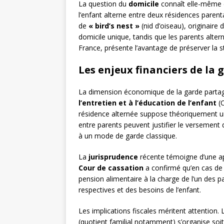
La question du
domicile
connaît elle-même d
l’enfant alterne entre deux résidences paren
de
« bird’s nest »
(nid d’oiseau), originaire
domicile unique, tandis que les parents alter
France, présente l’avantage de préserver la s
Les enjeux financiers de la
La dimension économique de la garde parta
l’entretien et à l’éducation de l’enfant
(C
résidence alternée suppose théoriquement un 
entre parents peuvent justifier le versement
à un mode de garde classique.
La
jurisprudence
récente témoigne d’une ap
Cour de cassation
a confirmé qu’en cas de r
pension alimentaire à la charge de l’un des p
respectives et des besoins de l’enfant.
Les implications fiscales méritent attention.
(quotient familial notamment) s’organise soit 