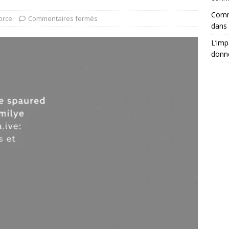
Comm
orce
Commentaires fermés
dans 
L’imp
donné