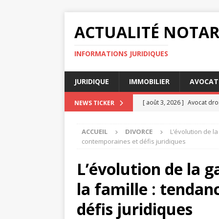
ACTUALITÉ NOTAR
INFORMATIONS JURIDIQUES
JURIDIQUE
IMMOBILIER
AVOCAT
[ août 3, 2026 ]
Avocat droi
NEWS TICKER
consulter
DIVORCE
ACCUEIL
DIVORCE
L’évolution de l
[ août 3, 2026 ]
Indemnisati
contemporaines et défis juridiques
[ juillet 31, 2026 ]
Comment 
L’évolution de la g
travail
ENTREPRISE
la famille : tenda
[ juillet 27, 2026 ]
L’impact 
[ août 4, 2026 ]
Litige : qu
défis juridiques