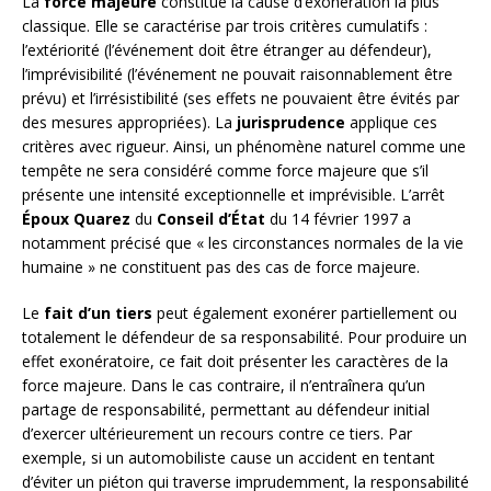
La
force majeure
constitue la cause d’exonération la plus
classique. Elle se caractérise par trois critères cumulatifs :
l’extériorité (l’événement doit être étranger au défendeur),
l’imprévisibilité (l’événement ne pouvait raisonnablement être
prévu) et l’irrésistibilité (ses effets ne pouvaient être évités par
des mesures appropriées). La
jurisprudence
applique ces
critères avec rigueur. Ainsi, un phénomène naturel comme une
tempête ne sera considéré comme force majeure que s’il
présente une intensité exceptionnelle et imprévisible. L’arrêt
Époux Quarez
du
Conseil d’État
du 14 février 1997 a
notamment précisé que « les circonstances normales de la vie
humaine » ne constituent pas des cas de force majeure.
Le
fait d’un tiers
peut également exonérer partiellement ou
totalement le défendeur de sa responsabilité. Pour produire un
effet exonératoire, ce fait doit présenter les caractères de la
force majeure. Dans le cas contraire, il n’entraînera qu’un
partage de responsabilité, permettant au défendeur initial
d’exercer ultérieurement un recours contre ce tiers. Par
exemple, si un automobiliste cause un accident en tentant
d’éviter un piéton qui traverse imprudemment, la responsabilité