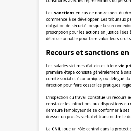
construites avec les représentants du person
Les
sanctions
en cas de non-respect du droi
commence à se développer. Les tribunaux p
obligation de sécurité lorsque la surconnexio
prescription pour les actions en justice liées à
délai raisonnable pour faire valoir leurs droits
Recours et sanctions en 
Les salariés victimes d’atteintes à leur
vie pr
première étape consiste généralement à saisi
comité social et économique, ou délégué du 
direction pour faire cesser les pratiques liti
L’inspection du travail constitue un recours 
constater les infractions aux dispositions du 
demeure l’employeur de se conformer à ses 
dresser un procès-verbal et transmettre le d
La
CNIL
joue un rôle central dans la protect