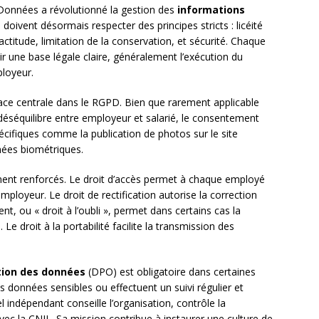
Données a révolutionné la gestion des
informations
oivent désormais respecter des principes stricts : licéité
titude, limitation de la conservation, et sécurité. Chaque
r une base légale claire, généralement l’exécution du
ployeur.
ce centrale dans le RGPD. Bien que rarement applicable
déséquilibre entre employeur et salarié, le consentement
écifiques comme la publication de photos sur le site
nnées biométriques.
ement renforcés. Le droit d’accès permet à chaque employé
loyeur. Le droit de rectification autorise la correction
nt, ou « droit à l’oubli », permet dans certains cas la
 droit à la portabilité facilite la transmission des
tion des données
(DPO) est obligatoire dans certaines
s données sensibles ou effectuent un suivi régulier et
indépendant conseille l’organisation, contrôle la
vec la CNIL. Sa mission contribue à instaurer une culture de