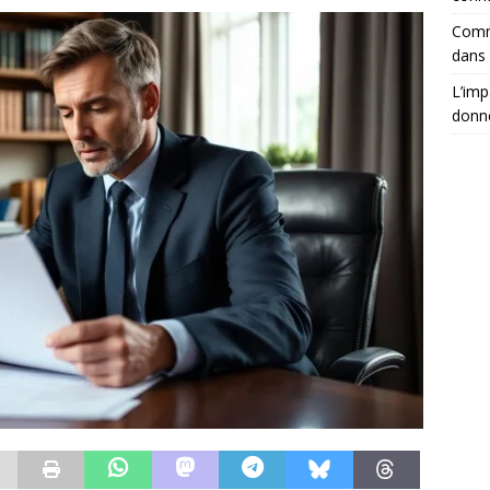
Comm
dans 
L’imp
donné