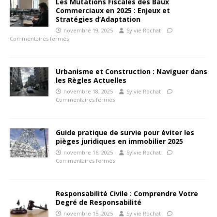
Les Mutations Fiscales des Baux
Commerciaux en 2025 : Enjeux et
Stratégies d’Adaptation
novembre 19, 2025
Sylvie Rochat
Commentaires fermés
Urbanisme et Construction : Naviguer dans
les Règles Actuelles
novembre 18, 2025
Sylvie Rochat
Commentaires fermés
Guide pratique de survie pour éviter les
pièges juridiques en immobilier 2025
novembre 16, 2025
Sylvie Rochat
Commentaires fermés
Responsabilité Civile : Comprendre Votre
Degré de Responsabilité
novembre 15, 2025
Sylvie Rochat